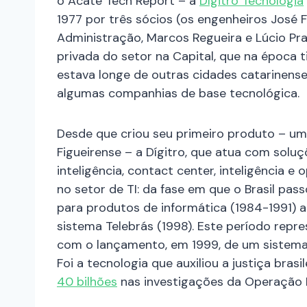
o Acate Tech Report – a
Dígitro Tecnologia
1977 por três sócios (os engenheiros José 
Administração, Marcos Regueira e Lúcio Pra
privada do setor na Capital, que na época 
estava longe de outras cidades catarinenses
algumas companhias de base tecnológica.
Desde que criou seu primeiro produto – um 
Figueirense – a Dígitro, que atua com solu
inteligência, contact center, inteligência
no setor de TI: da fase em que o Brasil pa
para produtos de informática (1984-1991) a
sistema Telebrás (1998). Este período rep
com o lançamento, em 1999, de um sistema d
Foi a tecnologia que auxiliou a justiça brasi
40 bilhões
nas investigações da Operação 