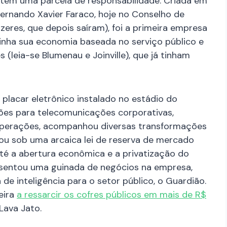
tem uma parcela de responsabilidade. Criada em
Fernando Xavier Faraco, hoje no Conselho de
zeres, que depois saíram), foi a primeira empresa
tinha sua economia baseada no serviço público e
 (leia-se Blumenau e Joinville), que já tinham
placar eletrônico instalado no estádio do
ções para telecomunicações corporativas,
 e operações, acompanhou diversas transformações
ssou sob uma arcaica lei de reserva de mercado
té a abertura econômica e a privatização do
resentou uma guinada de negócios na empresa,
e inteligência para o setor público, o Guardião.
leira
a ressarcir os cofres públicos em mais de R$
Lava Jato.