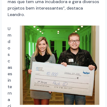
mas que tem uma incubadora e gera diversos
projetos bem interessantes”, destaca
Leandro.
U
m
d
o
s
c
as
es
in
te
rn
a
ci