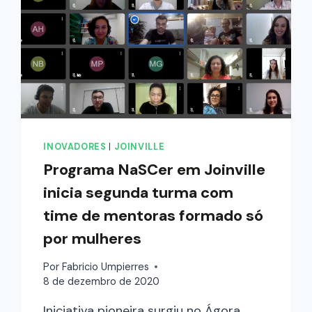
INOVADORES
|
JOINVILLE
Programa NaSCer em Joinville
inicia segunda turma com
time de mentoras formado só
por mulheres
Por
Fabricio Umpierres
8 de dezembro de 2020
Iniciativa pioneira surgiu no Ágora