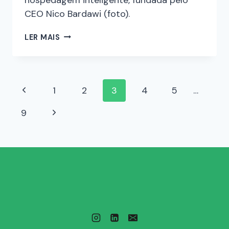
CEO Nico Bardawi (foto).
LER MAIS
1
2
3
4
5
…
9