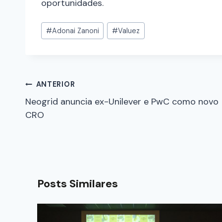
oportunidades.
#
Adonai Zanoni
#
Valuez
ANTERIOR
Neogrid anuncia ex-Unilever e PwC como novo
CRO
Posts Similares